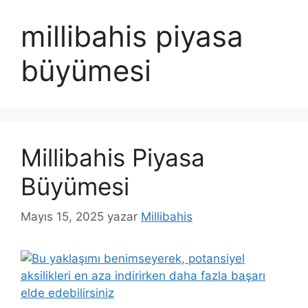
millibahis piyasa
büyümesi
Millibahis Piyasa
Büyümesi
Mayıs 15, 2025
yazar
Millibahis