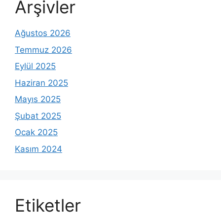
Arşivler
Ağustos 2026
Temmuz 2026
Eylül 2025
Haziran 2025
Mayıs 2025
Şubat 2025
Ocak 2025
Kasım 2024
Etiketler