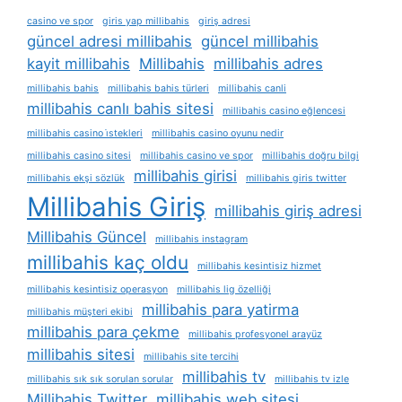
casino ve spor
giris yap millibahis
giriş adresi
güncel adresi millibahis
güncel millibahis
kayit millibahis
Millibahis
millibahis adres
millibahis bahis
millibahis bahis türleri
millibahis canli
millibahis canlı bahis sitesi
millibahis casino eğlencesi
millibahis casino i̇stekleri
millibahis casino oyunu nedir
millibahis casino sitesi
millibahis casino ve spor
millibahis doğru bilgi
millibahis girisi
millibahis ekşi sözlük
millibahis giris twitter
Millibahis Giriş
millibahis giriş adresi
Millibahis Güncel
millibahis instagram
millibahis kaç oldu
millibahis kesintisiz hizmet
millibahis kesintisiz operasyon
millibahis lig özelliği
millibahis para yatirma
millibahis müşteri ekibi
millibahis para çekme
millibahis profesyonel arayüz
millibahis sitesi
millibahis site tercihi
millibahis tv
millibahis sık sık sorulan sorular
millibahis tv izle
Millibahis Twitter
millibahis web sitesi