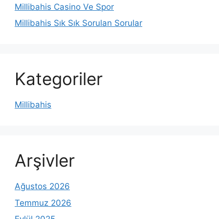
Millibahis Casino Ve Spor
Millibahis Sık Sık Sorulan Sorular
Kategoriler
Millibahis
Arşivler
Ağustos 2026
Temmuz 2026