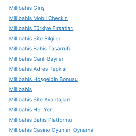
Millibahis Giriş
Millibahis Mobil Checkin
Millibahis Türkiye Fırsatları
Millibahis Site Bilgileri
Millibahis Bahis Tasarrufu
Millibahis Canlı Bayiler
Millibahis Adres Tepkisi
Millibahis Hoşgeldin Bonusu
Millibahis
Millibahis Site Avantajları
Millibahis Her Yer
Millibahis Bahis Platformu
Millibahis Casino Oyunları Oynama