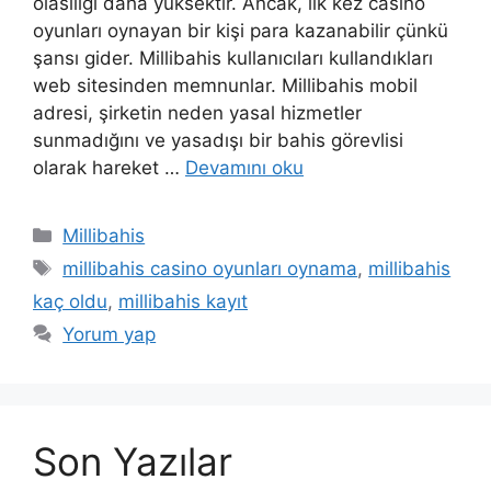
olasılığı daha yüksektir. Ancak, ilk kez casino
oyunları oynayan bir kişi para kazanabilir çünkü
şansı gider. Millibahis kullanıcıları kullandıkları
web sitesinden memnunlar. Millibahis mobil
adresi, şirketin neden yasal hizmetler
sunmadığını ve yasadışı bir bahis görevlisi
olarak hareket …
Devamını oku
Kategoriler
Millibahis
Etiketler
millibahis casino oyunları oynama
,
millibahis
kaç oldu
,
millibahis kayıt
Yorum yap
Son Yazılar