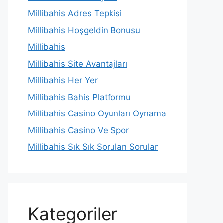
Millibahis Adres Tepkisi
Millibahis Hoşgeldin Bonusu
Millibahis
Millibahis Site Avantajları
Millibahis Her Yer
Millibahis Bahis Platformu
Millibahis Casino Oyunları Oynama
Millibahis Casino Ve Spor
Millibahis Sık Sık Sorulan Sorular
Kategoriler