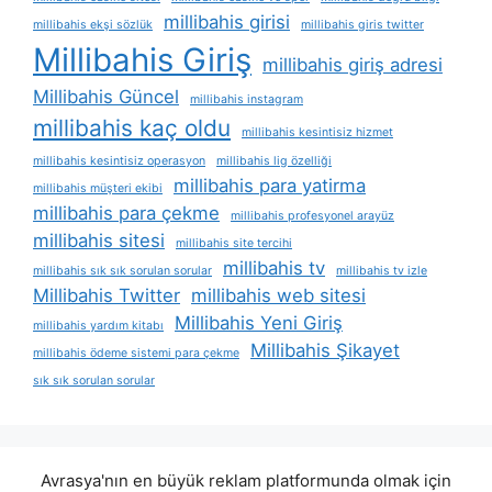
millibahis girisi
millibahis ekşi sözlük
millibahis giris twitter
Millibahis Giriş
millibahis giriş adresi
Millibahis Güncel
millibahis instagram
millibahis kaç oldu
millibahis kesintisiz hizmet
millibahis kesintisiz operasyon
millibahis lig özelliği
millibahis para yatirma
millibahis müşteri ekibi
millibahis para çekme
millibahis profesyonel arayüz
millibahis sitesi
millibahis site tercihi
millibahis tv
millibahis sık sık sorulan sorular
millibahis tv izle
Millibahis Twitter
millibahis web sitesi
Millibahis Yeni Giriş
millibahis yardım kitabı
Millibahis Şikayet
millibahis ödeme sistemi para çekme
sık sık sorulan sorular
Avrasya'nın en büyük reklam platformunda olmak için