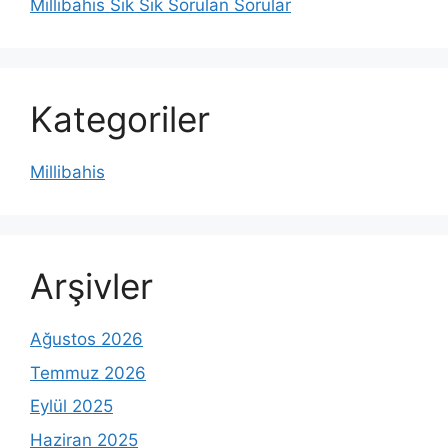
Millibahis Sık Sık Sorulan Sorular
Kategoriler
Millibahis
Arşivler
Ağustos 2026
Temmuz 2026
Eylül 2025
Haziran 2025