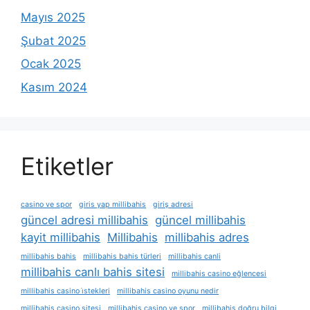
Mayıs 2025
Şubat 2025
Ocak 2025
Kasım 2024
Etiketler
casino ve spor
giris yap millibahis
giriş adresi
güncel adresi millibahis
güncel millibahis
kayit millibahis
Millibahis
millibahis adres
millibahis bahis
millibahis bahis türleri
millibahis canli
millibahis canlı bahis sitesi
millibahis casino eğlencesi
millibahis casino i̇stekleri
millibahis casino oyunu nedir
millibahis casino sitesi
millibahis casino ve spor
millibahis doğru bilgi