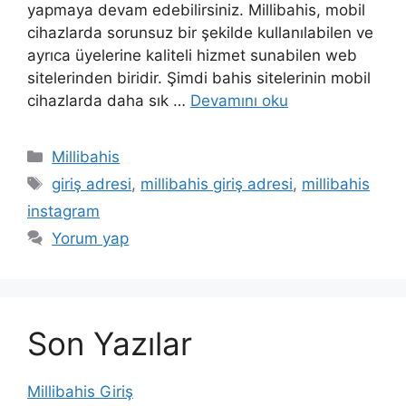
yapmaya devam edebilirsiniz. Millibahis, mobil
cihazlarda sorunsuz bir şekilde kullanılabilen ve
ayrıca üyelerine kaliteli hizmet sunabilen web
sitelerinden biridir. Şimdi bahis sitelerinin mobil
cihazlarda daha sık …
Devamını oku
Kategoriler
Millibahis
Etiketler
giriş adresi
,
millibahis giriş adresi
,
millibahis
instagram
Yorum yap
Son Yazılar
Millibahis Giriş