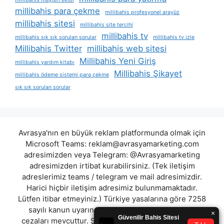
millibahis para çekme
millibahis profesyonel arayüz
millibahis sitesi
millibahis site tercihi
millibahis tv
millibahis sık sık sorulan sorular
millibahis tv izle
Millibahis Twitter
millibahis web sitesi
Millibahis Yeni Giriş
millibahis yardım kitabı
Millibahis Şikayet
millibahis ödeme sistemi para çekme
sık sık sorulan sorular
Avrasya'nın en büyük reklam platformunda olmak için
Microsoft Teams:
reklam@avrasyamarketing.com
adresimizden veya Telegram: @Avrasyamarketing
adresimizden irtibat kurabilirsiniz. (Tek iletişim
adreslerimiz teams / telegram ve mail adresimizdir.
Harici hiçbir iletişim adresimiz bulunmamaktadır.
Lütfen itibar etmeyiniz.) Türkiye yasalarına göre 7258
sayılı kanun uyarınca yasa dışı bahis oynamanın
cezaları mevcuttur. Şu an bulunduğunuz site hiç bir