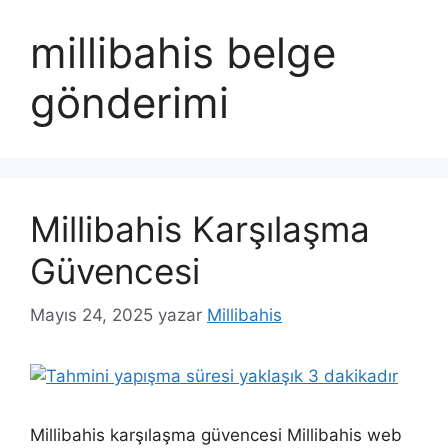
millibahis belge
gönderimi
Millibahis Karşılaşma
Güvencesi
Mayıs 24, 2025
yazar
Millibahis
Millibahis karşılaşma güvencesi Millibahis web