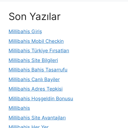
Son Yazılar
Millibahis Giriş
Millibahis Mobil Checkin
Millibahis Türkiye Fırsatları
Millibahis Site Bilgileri
Millibahis Bahis Tasarrufu
Millibahis Canlı Bayiler
Millibahis Adres Tepkisi
Millibahis Hoşgeldin Bonusu
Millibahis
Millibahis Site Avantajları
Millibahis Her Yer