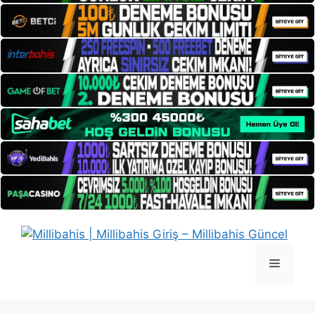
İçeriğe
atla
Menü