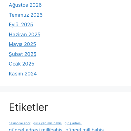
Ağustos 2026
Temmuz 2026
Eylül 2025
Haziran 2025
Mayıs 2025
Şubat 2025
Ocak 2025
Kasım 2024
Etiketler
casino ve spor
giris yap millibahis
giriş adresi
güncel adresi millibahis
güncel millibahis