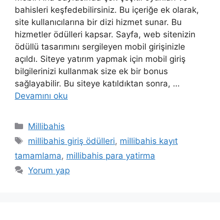
bahisleri keşfedebilirsiniz. Bu içeriğe ek olarak,
site kullanıcılarına bir dizi hizmet sunar. Bu
hizmetler ödülleri kapsar. Sayfa, web sitenizin
ödüllü tasarımını sergileyen mobil girişinizle
açıldı. Siteye yatırım yapmak için mobil giriş
bilgilerinizi kullanmak size ek bir bonus
sağlayabilir. Bu siteye katıldıktan sonra, …
Devamını oku
Kategoriler
Millibahis
Etiketler
millibahis giriş ödülleri
,
millibahis kayıt
tamamlama
,
millibahis para yatirma
Yorum yap