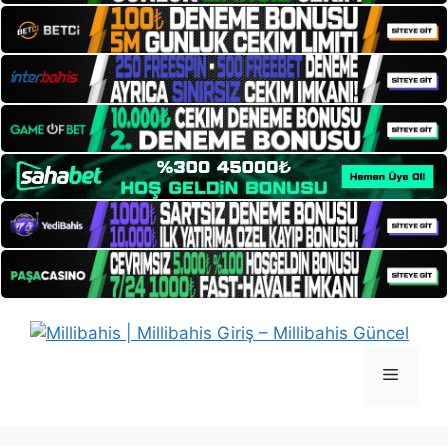
İçeriğe
atla
Menü