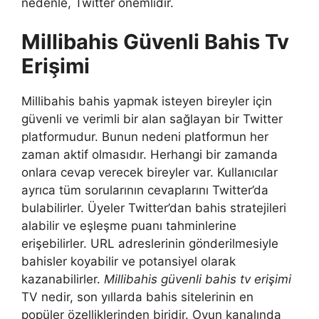
nedenle, Twitter önemlidir.
Millibahis Güvenli Bahis Tv
Erişimi
Millibahis bahis yapmak isteyen bireyler için
güvenli ve verimli bir alan sağlayan bir Twitter
platformudur. Bunun nedeni platformun her
zaman aktif olmasıdır. Herhangi bir zamanda
onlara cevap verecek bireyler var. Kullanıcılar
ayrıca tüm sorularının cevaplarını Twitter’da
bulabilirler. Üyeler Twitter’dan bahis stratejileri
alabilir ve eşleşme puanı tahminlerine
erişebilirler. URL adreslerinin gönderilmesiyle
bahisler koyabilir ve potansiyel olarak
kazanabilirler.
Millibahis güvenli bahis tv erişimi
TV nedir, son yıllarda bahis sitelerinin en
popüler özelliklerinden biridir. Oyun kanalında