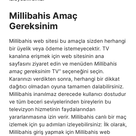
Millibahis Amaç
Gereksinim
Millibahis web sitesi bu amaçla sizden herhangi
bir üyelik veya ödeme istemeyecektir. TV
kanalına erişmek için web sitesinin ana
sayfasını ziyaret edin ve menüden
Millibahis
amaç gereksinim
TV” seçeneğini seçin.
Kararınızı verdikten sonra, herhangi bir dikkat
dağıtıcı olmadan oyuna tamamen dalabilirsiniz.
Millibahis inanılmaz derecede kullanıcı dostudur
ve tüm beceri seviyelerinden bireylerin bu
televizyon hizmetinin faydalarından
yararlanmasına izin verir. Millibahis canlı bir maç
izlemek için şu adımları izleyebilirsiniz: İlk olarak,
Millibahis giriş yapmak için Millibahis web