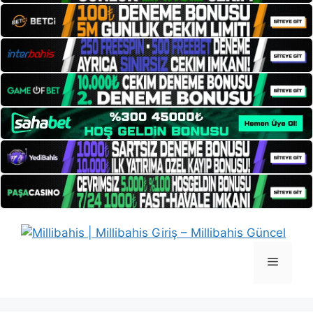
İçeriğe
atla
Menü