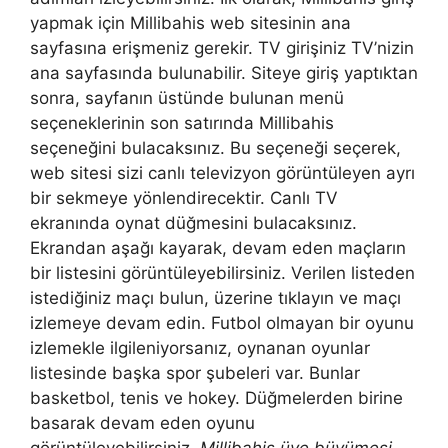
yapmak için Millibahis web sitesinin ana
sayfasına erişmeniz gerekir. TV girişiniz TV’nizin
ana sayfasında bulunabilir. Siteye giriş yaptıktan
sonra, sayfanın üstünde bulunan menü
seçeneklerinin son satırında Millibahis
seçeneğini bulacaksınız. Bu seçeneği seçerek,
web sitesi sizi canlı televizyon görüntüleyen ayrı
bir sekmeye yönlendirecektir. Canlı TV
ekranında oynat düğmesini bulacaksınız.
Ekrandan aşağı kayarak, devam eden maçların
bir listesini görüntüleyebilirsiniz. Verilen listeden
istediğiniz maçı bulun, üzerine tıklayın ve maçı
izlemeye devam edin. Futbol olmayan bir oyunu
izlemekle ilgileniyorsanız, oynanan oyunlar
listesinde başka spor şubeleri var. Bunlar
basketbol, ​​tenis ve hokey. Düğmelerden birine
basarak devam eden oyunu
görüntüleyebilirsiniz.
Millibahis üye büyümesi