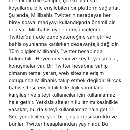
önemli bir role sahiptir, çünkü olumsuz
koşullarda bile erişilebilen bir platform sağlarlar.
Şu anda, Millibahis Twitter’ın neredeyse her
birey sosyal medyayı kullandığında önemli bir
rolü var. Millibahis üyeleri düşüncelerini
Twitter’da ifade etme yeteneğine sahiptir ve
bahis oyunlarına katılırken dezavantajlı değildir.
Tüm bilgiler Millibahis Twitter hesabında
bulunabilir. Heyecan verici ve keyifli yarışmalar,
konuşmalar var. Bir Twitter hesabına sahip
olmanın temel yararı, web sitesine erişim
olduğunda Millibahis takip etmek değildir. Birçok
bahis sitesi, erişilebilirlikle ilgili sorunlarla
karşılaşır ve siteyi kullanıcılar için kullanılamaz
hale getirir. Yetkisiz sitelerin kullanımı kesinlikle
yasaktır, bu da siteyi kullanılamaz hale getirir.
Site yöneticileri, yeni bir giriş adresi kuruldu ve
bunları Twitter hesaplarından yayınladı. Bu