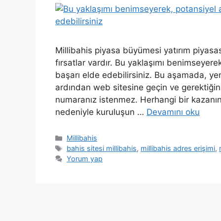
Millibahis piyasa büyümesi yatırım piyasa
fırsatlar vardır. Bu yaklaşımı benimseyerek
başarı elde edebilirsiniz. Bu aşamada, yen
ardından web sitesine geçin ve gerektiği
numaranız istenmez. Herhangi bir kazanı
nedeniyle kuruluşun …
Devamını oku
Kategoriler
Millibahis
Etiketler
bahis sitesi millibahis
,
millibahis adres erişimi
,
Yorum yap