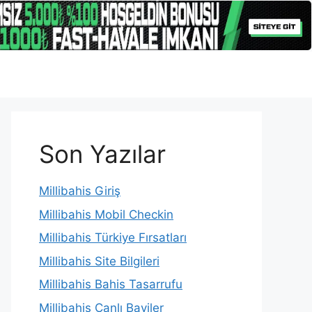
Son Yazılar
Millibahis Giriş
Millibahis Mobil Checkin
Millibahis Türkiye Fırsatları
Millibahis Site Bilgileri
Millibahis Bahis Tasarrufu
Millibahis Canlı Bayiler