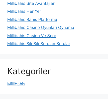
Millibahis Site Avantajları
Millibahis Her Yer
Millibahis Bahis Platformu
Millibahis Casino Oyunları Oynama
Millibahis Casino Ve Spor
Millibahis Sık Sık Sorulan Sorular
Kategoriler
Millibahis