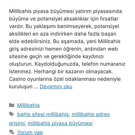
Millibahis piyasa büyümesi yatırım piyasasında
büyüme ve potansiyel aksaklıklar için fırsatlar
vardır. Bu yaklaşımı benimseyerek, potansiyel
aksilikleri en aza indirirken daha fazla başarı
elde edebilirsiniz. Bu aşamada, yeni Millibahis
giriş adresinizi hemen öğrenin, ardından web
sitesine geçin ve gerektiğinde kaydınızı
oluşturun. Kaydolduğunuzda, telefon numaranız
istenmez. Herhangi bir kazanın olmayacak.
Casino oyunlarına özel odaklanması nedeniyle
kuruluşun …
Devamını oku
Kategoriler
Millibahis
Etiketler
bahis sitesi millibahis
,
millibahis adres
erişimi
,
millibahis piyasa büyümesi
Yorum yap