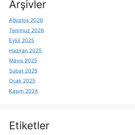
Arşivler
Ağustos 2026
Temmuz 2026
Eylül 2025
Haziran 2025
Mayıs 2025
Şubat 2025
Ocak 2025
Kasım 2024
Etiketler