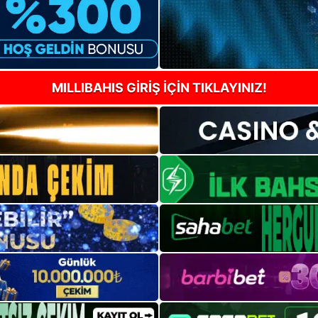
MILLIBAHIS GİRİŞ İÇİN TIKLAYINIZ!