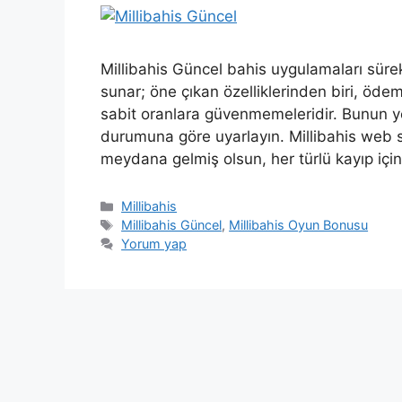
Millibahis Güncel bahis uygulamaları süre
sunar; öne çıkan özelliklerinden biri, öde
sabit oranlara güvenmemeleridir. Bunun ye
durumuna göre uyarlayın. Millibahis web s
meydana gelmiş olsun, her türlü kayıp içi
Kategoriler
Millibahis
Etiketler
Millibahis Güncel
,
Millibahis Oyun Bonusu
Yorum yap