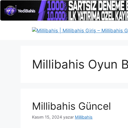
İçeriğe
atla
Millibahis Oyun 
Millibahis Güncel
Kasım 15, 2024
yazar
Millibahis