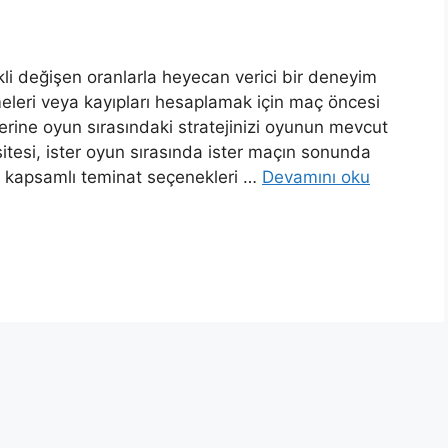
kli değişen oranlarla heyecan verici bir deneyim
meleri veya kayıpları hesaplamak için maç öncesi
rine oyun sırasındaki stratejinizi oyunun mevcut
itesi, ister oyun sırasında ister maçın sonunda
n kapsamlı teminat seçenekleri …
Devamını oku