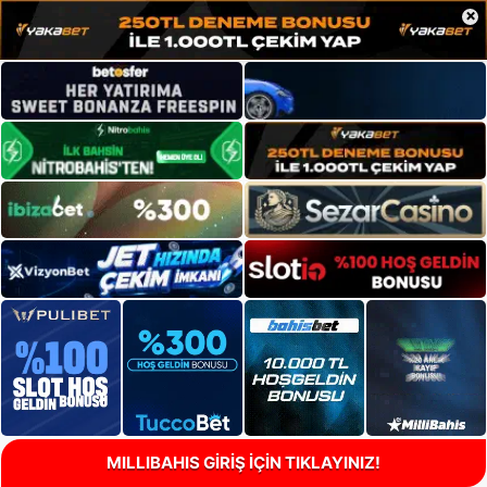
×
MILLIBAHIS GİRİŞ İÇİN TIKLAYINIZ!