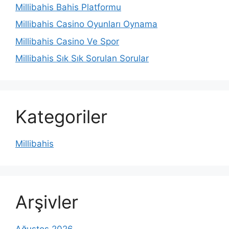
Millibahis Bahis Platformu
Millibahis Casino Oyunları Oynama
Millibahis Casino Ve Spor
Millibahis Sık Sık Sorulan Sorular
Kategoriler
Millibahis
Arşivler