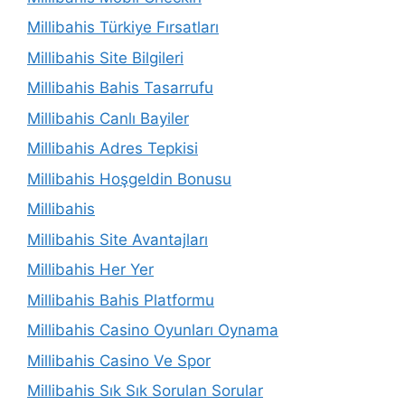
Millibahis Türkiye Fırsatları
Millibahis Site Bilgileri
Millibahis Bahis Tasarrufu
Millibahis Canlı Bayiler
Millibahis Adres Tepkisi
Millibahis Hoşgeldin Bonusu
Millibahis
Millibahis Site Avantajları
Millibahis Her Yer
Millibahis Bahis Platformu
Millibahis Casino Oyunları Oynama
Millibahis Casino Ve Spor
Millibahis Sık Sık Sorulan Sorular