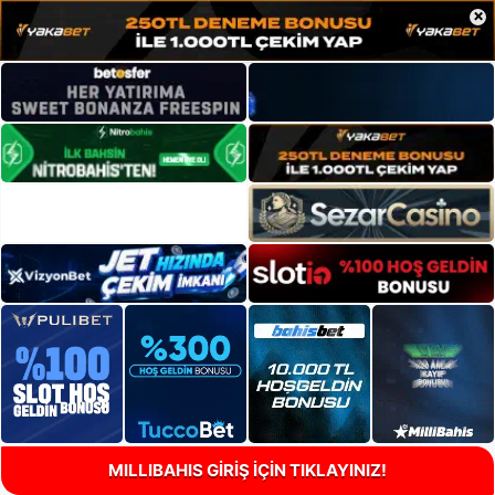
×
MILLIBAHIS GİRİŞ İÇİN TIKLAYINIZ!