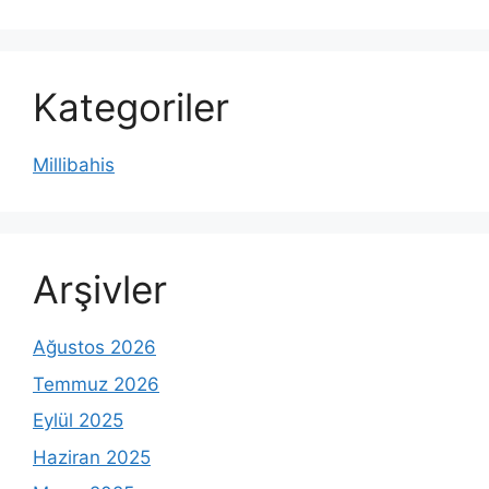
Kategoriler
Millibahis
Arşivler
Ağustos 2026
Temmuz 2026
Eylül 2025
Haziran 2025