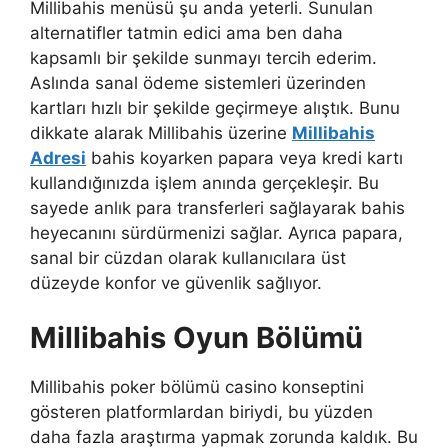
Millibahis menüsü şu anda yeterli. Sunulan
alternatifler tatmin edici ama ben daha
kapsamlı bir şekilde sunmayı tercih ederim.
Aslında sanal ödeme sistemleri üzerinden
kartları hızlı bir şekilde geçirmeye alıştık. Bunu
dikkate alarak Millibahis üzerine
Millibahis
Adresi
bahis koyarken papara veya kredi kartı
kullandığınızda işlem anında gerçekleşir. Bu
sayede anlık para transferleri sağlayarak bahis
heyecanını sürdürmenizi sağlar. Ayrıca papara,
sanal bir cüzdan olarak kullanıcılara üst
düzeyde konfor ve güvenlik sağlıyor.
Millibahis Oyun Bölümü
Millibahis poker bölümü casino konseptini
gösteren platformlardan biriydi, bu yüzden
daha fazla araştırma yapmak zorunda kaldık. Bu