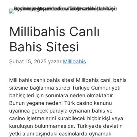
Millibahis Canlı
Bahis Sitesi
Şubat 15, 2025
yazar
Millibahis
Millibahis canlı bahis sitesi Millibahis canlı bahis
sitesine bağlanma süreci Türkiye Cumhuriyeti
bahisçileri için sorunlara neden olmaktadır.
Bunun yegane nedeni Türk casino kanunu
uyarınca gerçek parayla oynanan bahis ve
casino işletmelerini kurabilecek hiçbir kişi veya
kuruluşun bulunmamasıdır. Türkiye’de devletin
yetki alanı dışındaki casinolarda oynamak