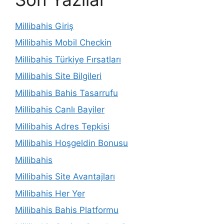
Millibahis Giriş
Millibahis Mobil Checkin
Millibahis Türkiye Fırsatları
Millibahis Site Bilgileri
Millibahis Bahis Tasarrufu
Millibahis Canlı Bayiler
Millibahis Adres Tepkisi
Millibahis Hoşgeldin Bonusu
Millibahis
Millibahis Site Avantajları
Millibahis Her Yer
Millibahis Bahis Platformu