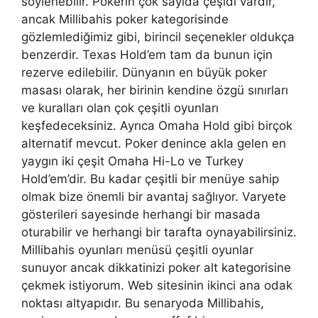
söylenebilir. Pokerin çok sayıda çeşidi vardır,
ancak Millibahis poker kategorisinde
gözlemlediğimiz gibi, birincil seçenekler oldukça
benzerdir. Texas Hold’em tam da bunun için
rezerve edilebilir. Dünyanın en büyük poker
masası olarak, her birinin kendine özgü sınırları
ve kuralları olan çok çeşitli oyunları
keşfedeceksiniz. Ayrıca Omaha Hold gibi birçok
alternatif mevcut. Poker denince akla gelen en
yaygın iki çeşit Omaha Hi-Lo ve Turkey
Hold’em’dir. Bu kadar çeşitli bir menüye sahip
olmak bize önemli bir avantaj sağlıyor. Varyete
gösterileri sayesinde herhangi bir masada
oturabilir ve herhangi bir tarafta oynayabilirsiniz.
Millibahis oyunları menüsü çeşitli oyunlar
sunuyor ancak dikkatinizi poker alt kategorisine
çekmek istiyorum. Web sitesinin ikinci ana odak
noktası altyapıdır. Bu senaryoda Millibahis,