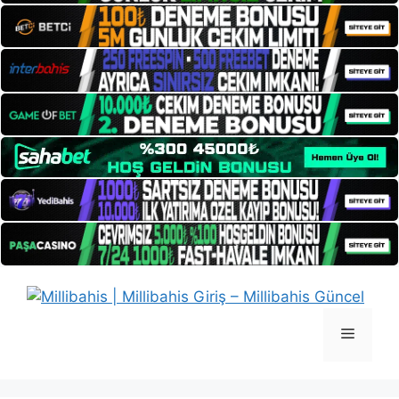
İçeriğe
atla
Menü