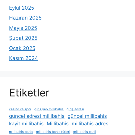
Eylül 2025
Haziran 2025
Mayıs 2025
Şubat 2025
Ocak 2025
Kasım 2024
Etiketler
casino ve spor
giris yap millibahis
giriş adresi
güncel adresi millibahis
güncel millibahis
kayit millibahis
Millibahis
millibahis adres
millibahis bahis
millibahis bahis türleri
millibahis canli